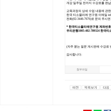
개강
일주일
전까지
수강료를
완납
교육과정의
상세
수업
내용에
관한
한국
티소믈리에
연구원
이메일
in
전화
(02-3446-7676)
로
문의
주시면
*
한국티소믈리에연구원
계좌번호
우리은행1005-402-789324
한국티
(
자주
묻는
질문
게시판에
수강료
감사합니다
.
첨부파일