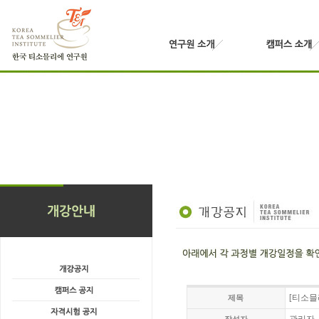
[티소믈리
제목