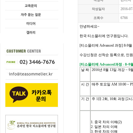
관리자
작성자
2016-07
작성일자
6766
조회수
안녕하세요
~
한국
티소믈리에
연구원입니다
.
[
티소믈리에
Advanced
과정
] 8-9
월
수강신청은
선착순
등록으로
,
인원
[
티소믈리에
Advanced
과정
- 8~9
날
짜
2016
년
8
월
13
일
개강
~ 9
시
간
매주
토
요일
AM 10:00 ~ P
기
간
주
1
日
2
회
, 10
회
과정
[2
시
1.
중국
차의
이해
(2)
2.
일본
차의
이해
3.
한국
차의
이해