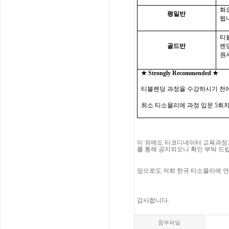
화
평일반
됩
티
골드반
렌
원
★
Strongly Recommended ★
티블렌딩 과정을 수강하시기 전
최소 티소믈리에 과정 입문
5
회차
이 외에도 티코디네이터 교육과정
를 통해 공지되오니 확인 부탁 드
앞으로도 저희 한국 티소믈리에 연
감사합니다
.
첨부파일