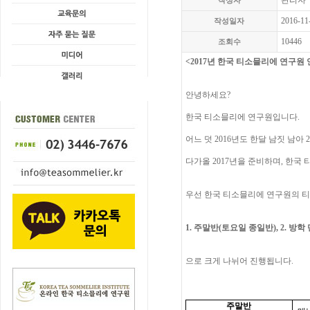
관리자
작성자
2016-11
작성일자
10446
조회수
<2017
년 한국 티소믈리에 연구원 
안녕하세요
?
한국 티소믈리에 연구원입니다
.
어느 덧
2016
년도 한달 남짓 남아
2
다가올
2017
년을 준비하며
,
한국 
우선 한국 티소믈리에 연구원의 
1.
주말반
(
토요일 종일반
), 2.
방학
으로 크게 나뉘어 진행됩니다
.
주말반