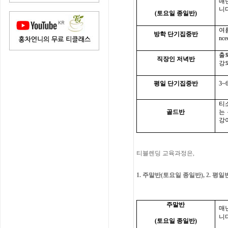
매
니
(
토요일 종일반
)
여
방학 단기집중반
nce
출
직장인 저녁반
강
평일 단기집중반
3~
티
골드반
는
강
티블렌딩 교육과정은
,
1.
주말반
(
토요일 종일반
), 2.
평일
주말반
매
니
(
토요일 종일반
)