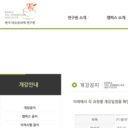
[티블렌딩
제목