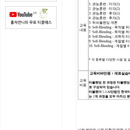
1. 관능훈련 : 미각(1)
2. 관능훈련 : 미각(2)
3. 관능훈련 : 후각(1)
4. 관능훈련 : 후각(2)
5. 허브블렌딩 개론
교육
6. Self-Blending - 목적
내용
7. Self-Blending - 목적
8. Self-Blending - 과학
9. Self-Blending - 계절별
10. Self-Blending - 계절
*
각 종류별 다양한 시음 및 실습(C
교육비
60
만원
+
재료실습
교육
티블렌딩
전
과정은
티블렌딩
비용
로
구성되어
있습니다
.
티블렌더
L2(
사단법인
한국
는
2
개
과정을
모두
마치신