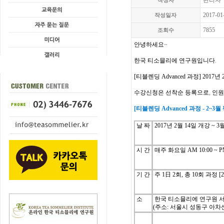
관리자
작성자
2017-01
작성일자
7855
조회수
안녕하세요
~
한국
티소믈리에
연구원입니다
.
[
티블렌딩
Advanced
과정
] 2017년 
수강신청은
선착순
등록으로
,
인원
[
티블렌딩
Advanced
과정
- 2~3
월
날
짜
2017
년
2
월
14
일
개강
~ 3
시
간
매주
화
요일
AM 10:00 ~ P
기
간
주
1
日
2
회
, 총 10
회
과정
[
소
한국 티소믈리에 연구원 
(주소: 서울시 성동구 아차