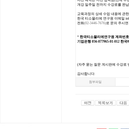
사전
예약은
사전 입학
금
(
전체
수
개강
일주일
전까지
수강료를
완납
교육과정의
상세
수업
내용에
관한
한국
티소믈리에
연구원
이메일
in
전화
(02-3446-7676)
로
문의
주시면
*
한국티소믈리에연구원
계좌번호
기업은행 056-077965-01-012
한국
(
자주
묻는
질문
게시판에
수강료
감사합니다
.
첨부파일