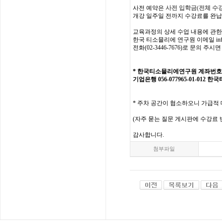
사전
예약은
사전 입학
금
(
전체
수
개강
일주일
전까지
수강료를
완납
교육과정의
상세
수업
내용에
관한
한국
티소믈리에
연구원
이메일
in
전화
(02-3446-7676)
로
문의
주시면
*
한국티소믈리에연구원
계좌번호
기업은행 056-077965-01-012
한국
* 주차 공간이 협소하오니 가급적
(
자주
묻는
질문
게시판에
수강료
감사합니다
.
첨부파일