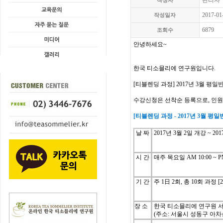
관리자
작성자
2017-01
작성일자
6879
조회수
안녕하세요
~
한국
티소믈리에
연구원입니다
.
[
티블렌딩
과정
] 2017년 3월
평일
수강신청은
선착순
등록으로
,
인원
[
티블렌딩
과정
- 2017년 3
월
평일
날
짜
2017
년
3
월
2
일
개강
~ 201
시
간
매주
목
요일
AM 10:00 ~ P
기
간
주
1
日
2
회
, 총 10
회
과정
[
장 소
한국 티소믈리에 연구원 
(주소: 서울시 성동구 아차