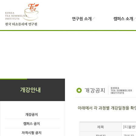
[티블렌
제목