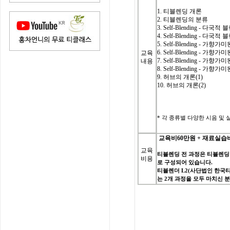
1. 티블렌딩 개론
2. 티블렌딩의 분류
3.
Self-Blending - 다국
4. Self-Blending - 다
5. Self-Blending - 가향
6. Self-Blending - 가향
교육
7. Self-Blending - 가향
내용
8. Self-Blending - 가향
9. 허브의 개론(1)
10. 허브의 개론(2)
*
각 종류별 다양한 시음 및 실습(
교육비
60
만원
+
재료실습
교육
티블렌딩
전
과정은
티블렌딩
비용
로
구성되어
있습니다
.
티블렌더
L2(
사단법인
한국
는
2
개
과정을
모두
마치신