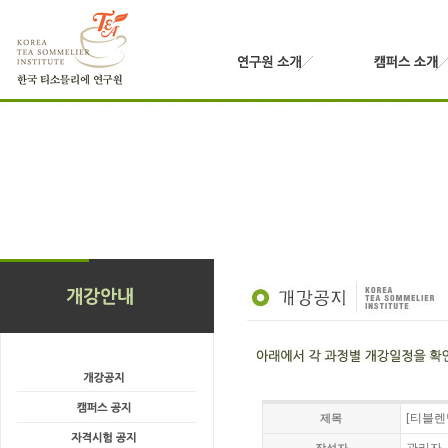
[티블렌
제목