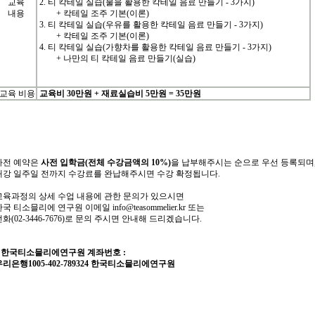
교육
2. 티 칵테일 실습(물을 활용한 칵테일 음료 만들기 - 3가지)
내용
+ 칵테일 조주 기본(이론)
3. 티 칵테일 실습(우유를 활용한 칵테일 음료 만들기 - 3가지)
+ 칵테일 조주 기본(이론)
4. 티 칵테일 실습(가향차를 활용한 칵테일 음료 만들기 - 3가지)
+ 나만의 티 칵테일 음료 만들기(실습)
교육 비용
교육비 3
0
만원
+
재료실습비 5
만원
= 35
만원
사전
예약은
사전 입학
금
(
전체
수강금액의
10%)
을
납부해주시는
순으로
우선
등록되며
개강
일주일
전까지
수강료를
완납해주시면
수강
확정됩니다
.
교육과정의
상세
수업
내용에
관한
문의가
있으시면
한국
티소믈리에
연구원
이메일
info@teasommelier.kr
또는
전화
(02-3446-7676)
로
문의
주시면
안내해
드리겠습니다
.
*
한국티소믈리에연구원
계좌번호
:
리은행1005-402-789324
한국티소믈리에연구원