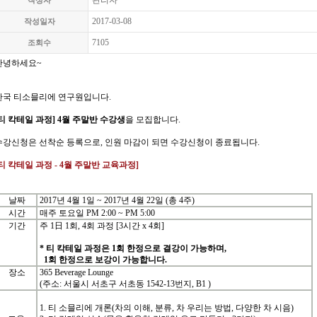
관리자
작성자
2017-03-08
작성일자
7105
조회수
안녕하세요
~
한국
티소믈리에
연구원입니다
.
티 칵테일
과정
] 4
월 주말반
수강생
을
모집합니다
.
수강신청은
선착순
등록으로
,
인원
마감이
되면
수강신청이
종료됩니다
.
티 칵테일
과정
- 4
월
주말반
교육과정
]
날짜
2017년 4월 1일 ~ 2017년 4월 22일 (총 4주)
시간
매주 토요일 PM 2:00 ~ PM 5:00
기간
주
1
日
1
회
, 4
회
과정
[3
시간
x 4
회
]
* 티 칵테일 과정은 1회 한정으로 결강이 가능하며,
1회 한정으로 보강이 가능합니다.
장소
365 Beverage Lounge
(주소: 서울시 서초구 서초동 1542-13번지, B1 )
1. 티 소믈리에 개론(차의 이해, 분류, 차 우리는 방법, 다양한 차 시음)