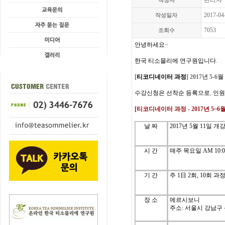
관리자
작성자
2017-04
작성일자
7053
조회수
안녕하세요
~
한국
티소믈리에
연구원입니다
.
[
티코디네이터
과정
] 2017년 5-6월
수강신청은
선착순
등록으로
,
인원
[
티코디네이터
과정
- 2017년 5~6
날
짜
2017
년
5
월
11
일
개
시
간
매주
목
요일
AM 10:0
기
간
주
1
日
2
회
, 10
회
과
장 소
메르시보니
주소: 서울시 강남구 신