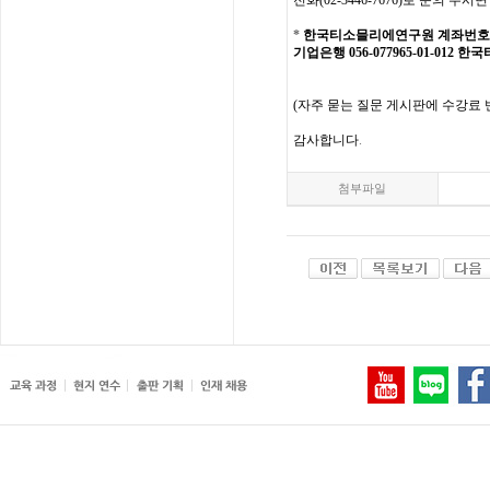
전화
(02-3446-7676)
로
문의
주시면
*
한국티소믈리에연구원
계좌번호
기업은행 056-077965-01-012
한국
(
자주
묻는
질문
게시판에
수강료
감사합니다
.
첨부파일