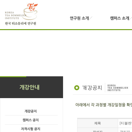
[티블렌
제목