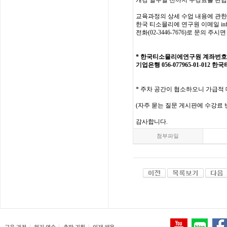
개강
일주일
전까지
수강료를
완납
교육과정의
상세
수업
내용에
관한
한국
티소믈리에
연구원
이메일
in
전화
(02-3446-7676)
로
문의
주시면
*
한국티소믈리에연구원
계좌번호
기업은행 056-077965-01-012
한국
* 주차 공간이 협소하오니 가급적 
(
자주
묻는
질문
게시판에
수강료
감사합니다
.
첨부파일