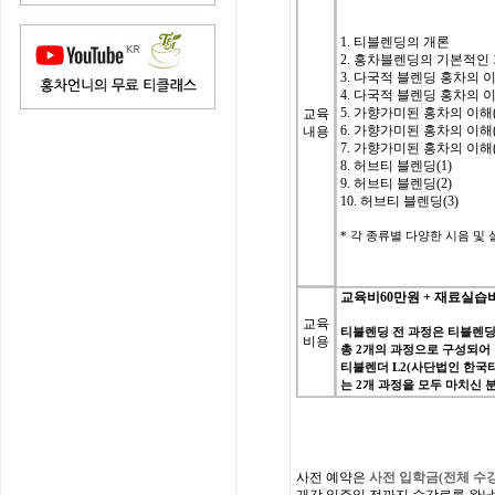
1. 티블렌딩의 개론
2. 홍차블렌딩의 기본적인
3.
다국적 블렌딩 홍차의 이해
4. 다국적 블렌딩 홍차의 이
5. 가향가미된 홍차의 이해(
교육
6. 가향가미된 홍차의 이해(
내용
7. 가향가미된 홍차의 이해(
8. 허브티 블렌딩(1)
9. 허브티 블렌딩(2)
10. 허브티 블렌딩(3)
*
각 종류별 다양한 시음 및 실습
교육비
60
만원
+
재료실습
교육
티블렌딩
전
과정은
티블렌
비용
총
2
개의
과정으로
구성되어
티블렌더
L2(
사단법인
한국
는
2
개
과정을
모두
마치신
사전
예약은
사전 입학
금
(
전체
수