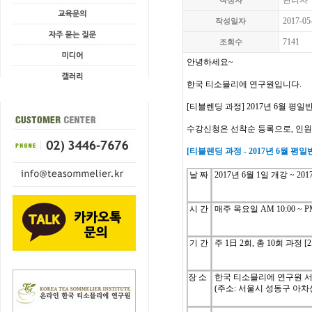
관리자
작성자
2017-05
작성일자
7141
조회수
안녕하세요
~
한국
티소믈리에
연구원입니다
.
[
티블렌딩
과정
] 2017년 6월
평일
수강신청은
선착순
등록으로
,
인원
[
티블렌딩
과정
- 2017년 6
월
평일
날
짜
2017
년
6
월
1
일
개강
~ 201
시
간
매주
목
요일
AM 10:00 ~ P
기
간
주
1
日
2
회
, 총 10
회
과정
[2
장 소
한국 티소믈리에 연구원 
(주소: 서울시 성동구 아차