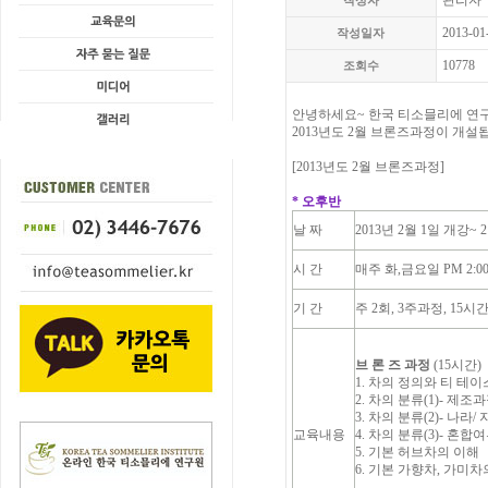
관리자
작성자
2013-01
작성일자
10778
조회수
안녕하세요~ 한국 티소믈리에 연
2013년도 2월 브론즈과정이 개설
[2013년도 2월 브론즈과정]
* 오후반
날 짜
2013년 2월 1일 개강~ 
시 간
매주 화,금요일 PM 2:00 
기 간
주 2회, 3주과정, 15시간
브 론 즈 과정
(15시간)
1. 차의 정의와 티 테
2. 차의 분류(1)- 제조
3. 차의 분류(2)- 나라/
교육내용
4. 차의 분류(3)- 혼
5. 기본 허브차의 이해
6. 기본 가향차, 가미차