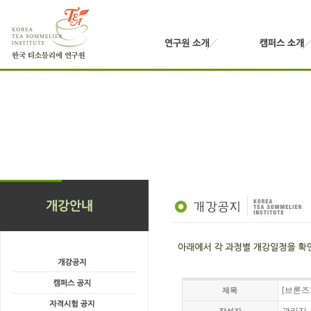
[브론즈
제목