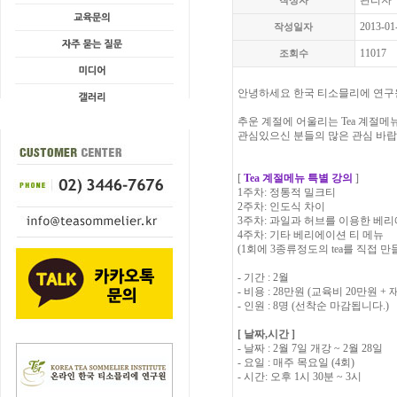
관리자
작성자
2013-01
작성일자
11017
조회수
안녕하세요 한국 티소믈리에 연구
추운 계절에 어울리는 Tea 계절
관심있으신 분들의 많은 관심 바랍
[
Tea 계절메뉴 특별 강의
]
1주차: 정통적 밀크티
2주차: 인도식 차이
3주차: 과일과 허브를 이용한 베리
4주차: 기타 베리에이션 티 메뉴
(1회에 3종류정도의 tea를 직접 만
- 기간 : 2월
- 비용 : 28만원 (교육비 20만원 +
- 인원 : 8명 (선착순 마감됩니다.)
[ 날짜,시간 ]
- 날짜 : 2월 7일 개강 ~ 2월 28일
- 요일 : 매주 목요일 (4회)
- 시간: 오후 1시 30분 ~ 3시