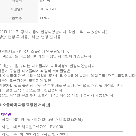
관리자
작성자
2013-11-11
작성일자
13265
조회수
[ 2013. 12. 17. 공지 내용이 변경되었습니다. 확인 부탁드리겠습니다.]
상단- 변경 후 내용, 하단- 변경 전 내용
안녕하세요~ 한국 티소믈리에 연구원입니다.
2014년도 1월 티소믈리에과정
직장인 저녁반
이 개강됩니다.
2014년도 1월 부터는 티소믈리에 교육과정이 변경되었습니다.
새롭게 구성된 티소믈리에 과정의 커리큘럼은
[티소믈리에 개론], [티소믈리에 홍차], [티소믈리에 녹차], [올팩토리] 으로 4과정입니다
기존에 교육과정에 포함되어 있던
[가향차], [셀프 블렌딩] 과정은 추후 새로운 교과 과정으로 개강 될 예정입니다.
더욱 알찬 교육과정으로 찾아뵙겠습니다.
직장인 저녁반 수료 후 티소믈리에 2급 자격증 시험에 응시가 가능합니다.
티소믈리에 과정 직장인 저녁반]
* 저녁반
날 짜
2014년 1월 7일 개강~ 5월 27일 종강 (5개월)
시 간
매주 화요일 PM 7:00 ~ PM 9:30
기 간
주 1회, 20회과정 [2시간 반 x 20회]