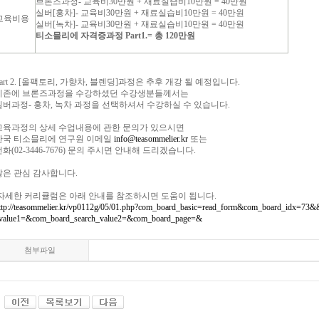
브론즈과정- 교육비30만원 + 재료실습비10만원 = 40만원
실버[홍차]- 교육비30만원 + 재료실습비10만원 = 40만원
교육비용
실버[녹차]- 교육비30만원 + 재료실습비10만원 = 40만원
티소믈리에 자격증과정 Part1.= 총 120만원
Part 2. [올팩토리, 가향차, 블렌딩]과정은 추후 개강 될 예정입니다.
기존에 브론즈과정을 수강하셨던 수강생분들께서는
실버과정- 홍차, 녹차 과정을 선택하셔서 수강하실 수 있습니다.
교육과정의 상세 수업내용에 관한 문의가 있으시면
한국 티소믈리에 연구원 이메일
info@teasommelier.kr
또는
전화(02-3446-7676) 문의 주시면 안내해 드리겠습니다.
많은 관심 감사합니다.
자세한 커리큘럼은 아래 안내를 참조하시면 도움이 됩니다.
ttp://teasommelier.kr/vp0112g/05/01.php?com_board_basic=read_form&com_board_idx=7
value1=&com_board_search_value2=&com_board_page=&
첨부파일