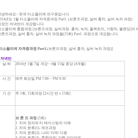
안녕하세요~ 한국 티소믈리에 연구원입니다.
2014년도 1월 티소믈리에 자격증과정 Part1. (브론즈과정, 실버 홍차, 실버 녹차 과정)
직장인 저녁반이 개강됩니다.
티소믈리에 통합과정 [브론즈과정, 실버과정- 홍차, 녹차, 올팩토리, 가향차, 블렌딩]의 6
브론즈과정, 실버 홍차, 실버 녹차 과정을(15회) Part1. 과정으로 개강됩니다.
티소믈리에 자격증과정 Part1.
(브론즈과정, 실버 홍차, 실버 녹차 과정)]
* 저녁반
날 짜
2014년 1월 7일 개강~ 4월 15일 종강 (4개월)
시 간
매주 화요일 PM 7:00 ~ PM 9:30
기 간
주 1회, 15회과정 [2시간 반 x 15회]
브 론 즈 과정
(5회)
1. 차의 정의와 티 테이스팅의 이해
2. 차의 분류(1)- 제조과정
3. 차의 분류(2)- 나라/ 지역/ 다원
4. 차의 분류(3)- 혼합여부/ 가향,가미여부