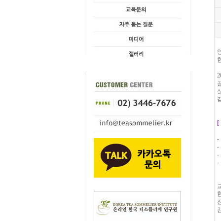
-
-
-