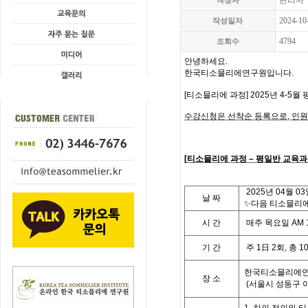
관리자
작성자
2024-10
작성일자
4794
조회수
안녕하세요.
한국티소믈리에연구원입니다
.
[
티소믈리에 과정
] 2025
년 4-5월 
수강신청은 선착순 등록으로,
인원
[
티
소믈리에 과정
– 평일반
교육과
2025
년
04
월 03
날
짜
✨다음 티소믈리에 
시
간
매주 목요일
AM 
기
간
주
1
日
2
회
,
총
1
한국티소믈리에연
장 소
(
서울시 성동구 