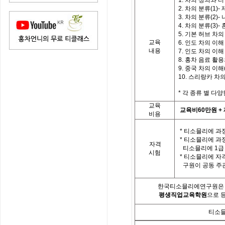
1. 차의 정의와 
2. 차의 분류(1)
3. 차의 분류(2)-
4. 차의 분류(3)
5. 기본 허브 차의
교육
6. 인도 차의 이해 
내용
7. 인도 차의 이해 
8. 홍차 음료 활
9. 중국 차의 이해(
10. 스리랑카 차
*
각
종류 별
다양
교육
교육비
60
만원
+
비용
*
티소믈리에 과정
*
티소믈리에 과
자격
티소믈리에
1
급
시험
*
티소믈리에 자
구원이 공동 주
한국티소믈리에연구원은「
평생직업교육학원
으로 
티소믈