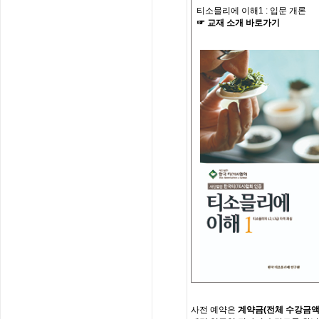
티소믈리에 이해
1 :
입문 개론
☞
교재
소개
바로가기
사전
예약은
계약금
(
전체
수강금