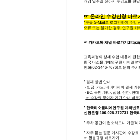
개강
일주일
전까지
수강료를
완납
☞
온라인
수
강
신
청
바
로
*구글 G-Mail로 로그인하여 수강
오류 또는 불가한 경우,
연구원 카
☞ 카카오톡 채널 바로가기
:
http:
교육과정의
상세
수업
내용에
관한
한국
티소믈리에
연구원
이메일
in
전화
(02-3446-7676)
로
문의
주시
* 결제 방법 안내
- 입금, 카드, 네이버페이 결제 가
- BC, 국민, 하나, 삼성, 신한, 
☞
수강료
무이자
기간
안내
바로
*
한국티소믈리에연구원
계좌번호
신한은행
100-028-372731
한국
*
주차 공간이 협소하오니 가급적
*
자주
묻는
질문
게시판에
수강료
☞
환불규정
바로가기