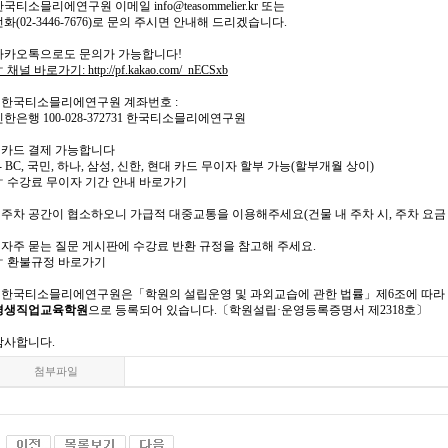
국티소믈리에연구원 이메일 info@teasommelier.kr 또는
전화(02-3446-7676)로 문의 주시면 안내해 드리겠습니다.
카카오톡으로도 문의가 가능합니다!
☞ 채널 바로가기:
http://pf.kakao.com/_nECSxb
* 한국티소믈리에연구원 계좌번호 :
신한은행 100-028-372731 한국티소믈리에연구원
* 카드 결제 가능합니다
- BC, 국민, 하나, 삼성, 신한, 현대 카드 무이자 할부 가능(할부개월 상이)
☞ 수강료 무이자 기간 안내 바로가기
* 주차 공간이 협소하오니 가급적 대중교통을 이용해주세요(건물 내 주차 시, 주차 요금
* 자주 묻는 질문 게시판에 수강료 반환 규정을 참고해 주세요.
☞ 환불규정 바로가기
한국티소믈리에연구원은「학원의 설립운영 및 과외교습에 관한 법률」제6조에 따라
평생직업교육학원
으로 등록되어 있습니다.〔학원설립·운영등록증명서 제2318호〕
감사합니다.
첨부파일