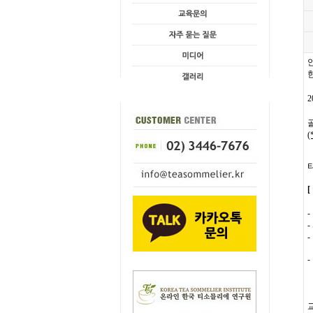
-
-
-