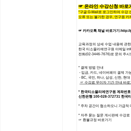
☞
온라인
수
강
신
청
바
로
*구글 G-Mail로 로그인하여 수강
오류 또는 불가한 경우,
연구원 카
☞ 카카오톡 채널 바로가기
:
http:
교육과정의
상세
수업
내용에
관한
한국
티소믈리에
연구원
이메일
in
전화
(02-3446-7676)
로
문의
주시
* 결제 방법 안내
- 입금, 카드, 네이버페이 결제 가
- BC, 국민, 하나, 삼성, 신한, 
☞
수강료
무이자
기간
안내
바로
*
한국티소믈리에연구원
계좌번호
신한은행
100-028-372731
한국
*
주차 공간이 협소하오니 가급적
*
자주
묻는
질문
게시판에
수강료
☞
환불규정
바로가기