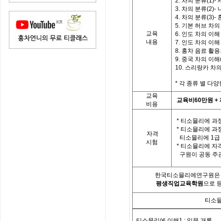
2. 차의 분류(1)
3. 차의 분류(2)-
4. 차의 분류(3)
5. 기본 허브 차의
교육
6. 인도 차의 이해 
내용
7. 인도 차의 이해 
8. 홍차 음료 활
9. 중국 차의 이해(
10. 스리랑카 차
*
각
종류 별
다양
교육
교육비
60
만원
+
비용
*
티소믈리에 과정
*
티소믈리에 과
자격
티소믈리에
1
급
시험
*
티소믈리에 자
구원이 공동 주
한국티소믈리에연구원은「
평생직업교육학원
으로 
티소믈
티소믈리에 이해
1 :
입문 개론