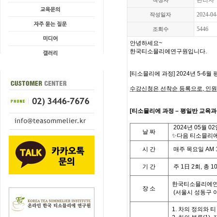
관리자
작성자
2024-04
작성일자
5446
조회수
안녕하세요
~
한국티소믈리에연구원입니다
.
[
티소믈리에 과정
] 2024
년 5-6월 
수강신청은 선착순 등록으로,
인원
[
티
소믈리에 과정
– 평일반
교육과
2024
년
05
월 02
날
짜
✨다음 티소믈리에 
시
간
매주 목요일
AM 
기
간
주
1
日
2
회
,
총
1
한국티소믈리에연
장 소
(
서울시 성동구 
1. 차의 정의와 