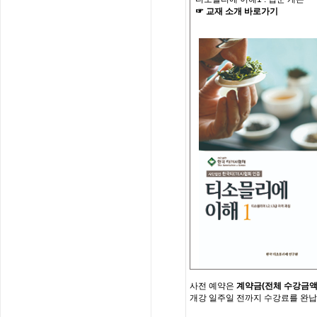
☞
교재
소개
바로가기
사전
예약은
계약금
(
전체
수강금
개강
일주일
전까지
수강료를
완납