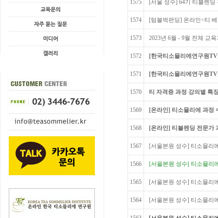
1575
[서울 성수] 64기 티블렌딩 전
1574
[텀블벅펀딩] 온라인<티 베
1573
2023년 6월 - 9월 전체 
1572
[한국티소믈리에연구원TV
1571
[한국티소믈리에연구원TV]
1570
티 자격증 과정 강의별 특장
1569
[온라인] 티소믈리에 과정 
1568
[온라인] 티블렌딩 전문가 
1567
[서울본원 성수] 티소믈리에
1566
[서울본원 성수] 티소믈리에
1565
[서울본원 성수] 티소믈리에
1564
[서울본원 성수] 티소믈리에 