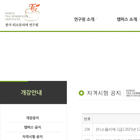
번호
258
[티소믈리에 2급] 2025년