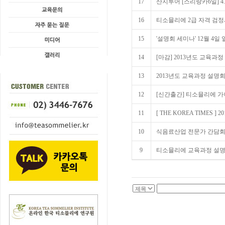
17
산지투어 [스리랑카6일] 4.1
16
티소믈리에 2급 자격 검
15
'설명회 세미나' 12월 4
14
[마감] 2013년도 교육과
13
2013년도 교육과정 설명회세
12
[신간출간] 티소믈리에 가이
11
[ THE KOREA TIMES ] 201
10
식음료산업 전문가 간담회 초
9
티소믈리에 교육과정 설명회 