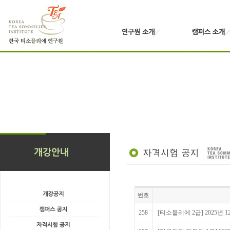
번호
258
[티소믈리에 2급] 2025년