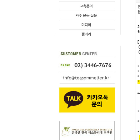
(
*
*
*