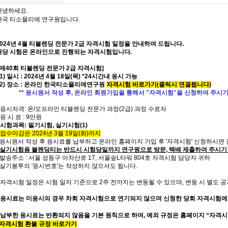
안녕하세요.
한국 티소믈리에 연구원입니다.
2024년 4월 티블렌딩 전문가
2급
자격시험 일정을 안내하여 드립니다.
해당 시험은 온라인으로 진행되는 자격시험입니다.
[ 제40회 티블렌딩 전문가 2급 자격시험]
1) 일시 : 2024년 4월 18일(목) *24시간내 응시 가
능
(2) 장소 : 온라인 한국티소믈리에연구원
자격시험 바로가기
(
클릭시 연결됩니다)
** 응시원서 작성 후, 온라인 회원가입을 통해서 "자격시험"을 신청하여 주시기 
* 응시자격: 온/오프라인 티블렌딩 전문가 과정(2급) 과정 수료자
 응 시 료 : 9만원
시험과목
: 필기시험,
실기시험(1)
* 접수마감은 2024년 3월 19일(화)까지
- 응시원서 작성 후 응시료를 납부하고 온라인 홈페이지 가입 후 '자격시험' 신청하시면
- 실기시험용 블렌딩티는 반드시 시험당일까지 연구원으로 방문, 택배 제출하여 주시기
- 발송주소 : 서울 성동구 아차산로 17, 서울숲L타워 804호 자격시험 담당자 귀하
- 실기봉투의 '응시번호'는 작성하지 않으셔도 됩니다.
* 자격시험 일정은 시험 일자 기준으로 2주 전까지는 변동될 수 있으며, 변동 시 별도 
응시료는 미응시의 경우 차회 자격시험으로 연기되지 않으며 신청한 당회 자격시험에
* 납부한 응시료는 반환되지 않음을 기본 원칙으로 하며, 예외 규정은 홈페이지 “자격
자격시험 환불 규정 바로가기