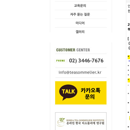
(
*
*
*
*
*