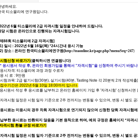
안녕하세요.
한국 티소믈리에 연구원입니다.
2022년 6월 티소믈리에
2급
자격시험 일정을 안내하여 드립니다.
해당 시험은 온라인으로 진행되는 자격시험입니다.
[ 제88회 티소믈리에 2급 자격시험]
1) 일시 : 2022년 6월 16일(목) *24시간내 응시 가능
(2) 장소 : 온라인 한국티소믈리에연구원(
http://teaonline.kr/page.php?menuSeq=247
)
시험신청 바로가기
(
클릭하시면 연결됩니다
)
** 응시원서 작성 후, 온라인 회원가입을 통해서 "자격시험"을 신청하여 주시기 바랍니다.
* 응시자격: 티소믈리에 과정 과정 수료자
 응 시 료 : 9만원
* 시험과목:
2급 필기시험(30분), 실기시험(40분,
Tasting Note 각 20분씩 2개 작성제출
 접수기간은 2022년 6월 10일 18:00까지 입니다.
- 응시원서 작성 후 응시료를 납부하고 온라인 홈페이지 가입 후 '자격시험' 신청하시면
* 자격시험 일정은 시험 일자 기준으로 2주 전까지는 변동될 수 있으며, 변동 시 별도 
응시료는 미응시의 경우 차회 자격시험으로 연기되지 않으며 신청한 당회 자격시험에
* 납부한 응시료는 반환되지 않음을 기본 원칙으로 하며, 예외 규정은 홈페이지 “자격
자격시험 환불 규정 바로가기
자격시험 일정은 시험 일자 기준으로
2
주 전까지는 변동될 수 있으며
,
변동 시 별도 