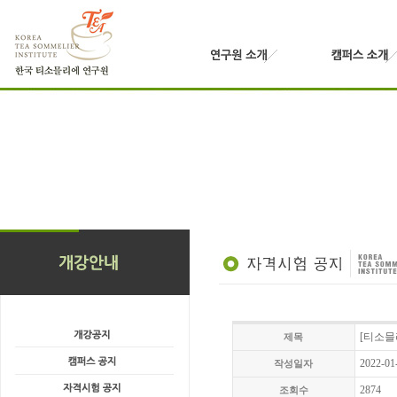
[티소믈
제목
2022-01
작성일자
2874
조회수