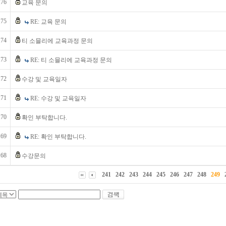
176
교육 문의
175
RE: 교육 문의
174
티 소믈리에 교육과정 문의
173
RE: 티 소믈리에 교육과정 문의
172
수강 및 교육일자
171
RE: 수강 및 교육일자
170
확인 부탁합니다.
169
RE: 확인 부탁합니다.
168
수강문의
241
242
243
244
245
246
247
248
249