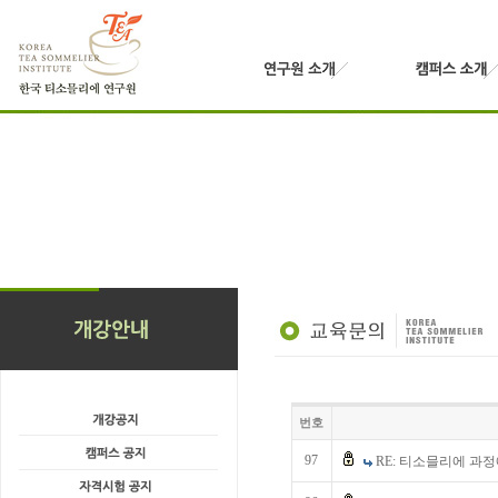
번호
97
RE: 티소믈리에 과정