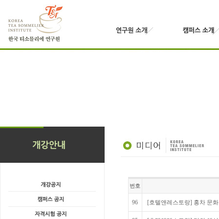
번호
96
[호텔앤레스토랑] 홍차 문화와