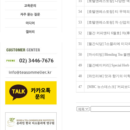
55
[호텔앤레스토랑] 다양한 색상
54
[호텔앤레스토랑] 티 무역의 다
53
[호텔앤레스토랑] 차 산업의 다
52
[월간 커피앤티 6월호] 차(車
51
[월간식당] 5소믈리에 미각
50
[까사리빙] Blending Tea 
49
[월간베이커리] Special Herb &
48
[와인리뷰] 맛과 향기의 미학
47
[MBC 뉴스데스크] '커피보다