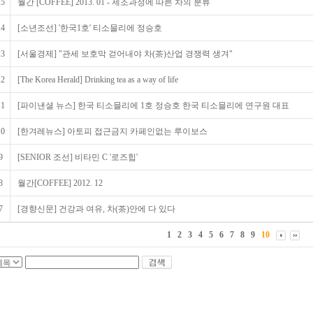
15
월간 [COFFEE] 2013. 01 - 제조과정에 따른 차의 분류
14
[소년조선] '한국1호' 티소믈리에 정승호
13
[서울경제] "관세 보호막 걷어내야 차(茶)산업 경쟁력 생겨"
12
[The Korea Herald] Drinking tea as a way of life
11
[파이낸셜 뉴스] 한국 티소믈리에 1호 정승호 한국 티소믈리에 연구원 대표
10
[한겨레뉴스] 아토피 접근금지 카페인없는 루이보스
9
[SENIOR 조선] 비타민 C '로즈힙'
8
월간[COFFEE] 2012. 12
7
[경향신문] 건강과 여유, 차(茶)안에 다 있다
1
2
3
4
5
6
7
8
9
10