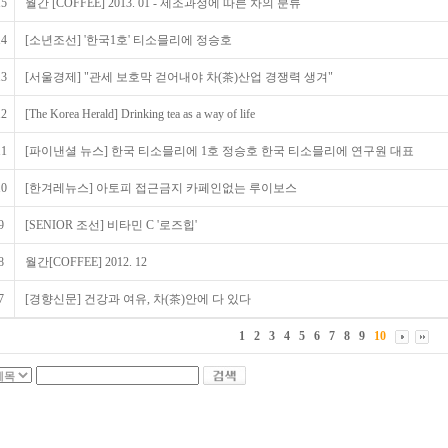
15
월간 [COFFEE] 2013. 01 - 제조과정에 따른 차의 분류
14
[소년조선] '한국1호' 티소믈리에 정승호
13
[서울경제] "관세 보호막 걷어내야 차(茶)산업 경쟁력 생겨"
12
[The Korea Herald] Drinking tea as a way of life
11
[파이낸셜 뉴스] 한국 티소믈리에 1호 정승호 한국 티소믈리에 연구원 대표
10
[한겨레뉴스] 아토피 접근금지 카페인없는 루이보스
9
[SENIOR 조선] 비타민 C '로즈힙'
8
월간[COFFEE] 2012. 12
7
[경향신문] 건강과 여유, 차(茶)안에 다 있다
1
2
3
4
5
6
7
8
9
10