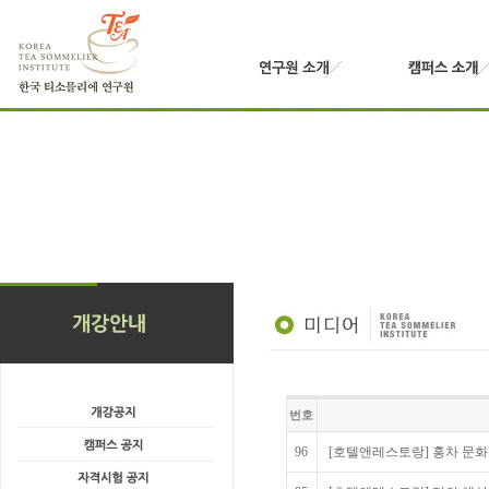
번호
96
[호텔앤레스토랑] 홍차 문화와