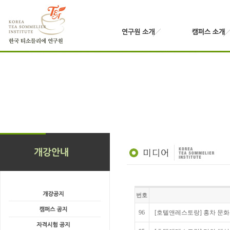
번호
96
[호텔앤레스토랑] 홍차 문화와