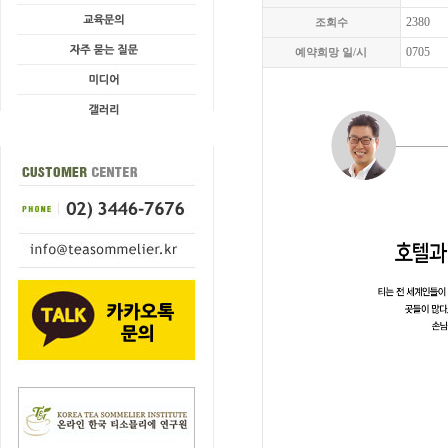
2380
조회수
0705
예약희망 일/시