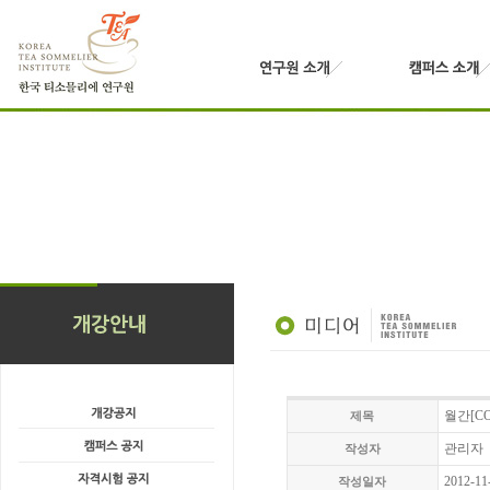
월간[COF
제목
관리자
작성자
2012-11
작성일자