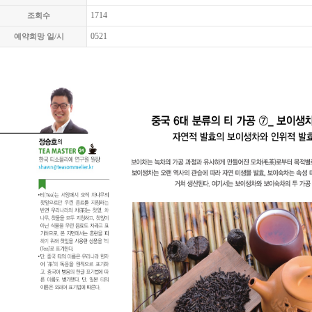
1714
조회수
0521
예약희망 일/시