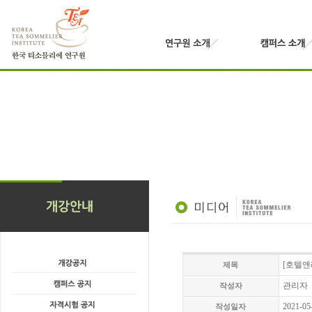
[호텔앤레
제목
관리자
작성자
2021-05
작성일자