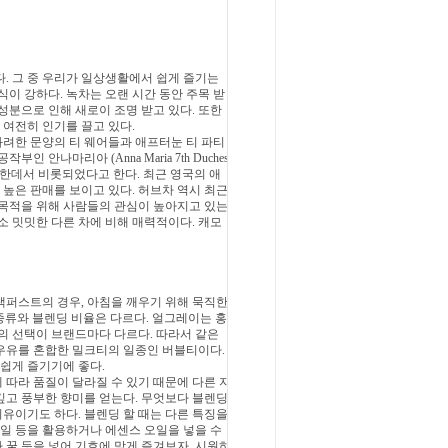
. 그 중 우리
가 일상생활에서 쉽게 즐기는
식이 강하다. 녹차는 오랜 시간 동안 주목 받
성분으로 인해 새로이 조명 받고 있다. 또한
 여전히 인기를 끌고 있다.
 화려한 문양의
티 웨어들과 애프터눈 티 파티
부인 안나마리아 (Anna Maria 7th Duches
 한데서 비롯되었다고 한다. 최근 영국의 애
서 높은 판매를 보이고
있다. 허브차 역시 최근
 목적을 위해 사람들의 관심이 높아지고 있는
소 밋밋한 다른 차에 비해 매력적이다. 캐모
랙퍼스
트의 경우, 아침을 깨우기 위해 묵직한
종류와 블렌딩 비율은 다르다. 얼그레이는 홍
일의 선택이 브랜드
마다 다르다. 따라서 같은
우유를 혼합한 밀크티의 일종인 버블티이다.
쉽게 즐기기에 좋다.
 따
라 품질이 달라질 수 있기 때문에 다른 지
깊고 풍부한 향미를 얻는다. 무엇보다 블렌딩
이유이기도 하다.
블렌딩 할 때는 다른 특징을
 과일 등을 활용하거나 에센스 오일을 넣을 수
나 꿀 등을
넣어 기호에 맞게 즐겨보자. 시원하