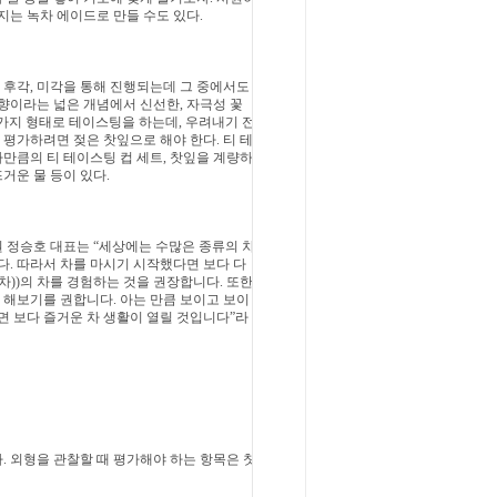
지는 녹차 에이드로 만들
수도 있다.
 후각, 미각을 통해 진행되는데 그
중에서도
꽃향이라는 넓은 개념에서
신선한, 자극성 꽃
 가지 형태로 테이
스팅을 하는데, 우려내기 전
 평가
하려면 젖은 찻잎으로 해야 한다. 티 테
만큼의 티 테이스팅 컵 세트, 찻잎을 계량하
뜨거운 물 등이 있다.
원 정승호 대표는 “세상에는 수많은
종류의 차
다. 따라서 차를 마시기
시작했다면 보다 다
차))의 차를 경
험하는 것을 권장합니다. 또한
 해
보기를 권합니다. 아는 만큼 보이고 보이
면 보다 즐거운 차 생활이 열릴 것입니다”라
. 외형을 관찰할 때 평가해야 하는 항목은 찻