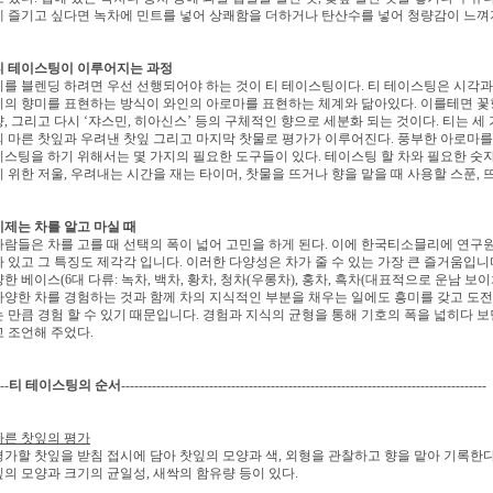
게 즐기고 싶다면 녹차에 민트를 넣어 상
쾌함을 더하거나
탄산수를 넣어 청량감이 느껴
티 테이스팅이 이루어지는 과정
티를 블렌딩 하려면 우선 선행되어야 하는 것이 티 테이스팅이다. 티 테이스팅은 시각과
티의 향미를 표현하는 방식이 와인의 아로마를 표현하는 체계와 닮아있다. 이를테면 
향, 그리고 다시 ‘쟈스민, 히아신스’ 등의 구체적인 향으로 세분화 되는 것이다. 티는 세
의 마른 찻잎과 우려낸 찻잎 그리고 마지막 찻물로 평가가 이루어진다. 풍부한 아로마를
이스팅을 하기 위해서는 몇 가지의 필요한 도구들이 있다. 테이스팅 할 차와 필요한
숫자
기 위한 저울, 우려내는 시간을 재는 타이머, 찻물을 뜨거나 향을 맡을 때
사용할 스푼, 
이제는 차를 알고 마실 때
사람들은 차를 고를 때 선택의 폭이 넓어 고민을 하게 된다. 이에 한국티소믈리에 연구
가 있고 그 특징도 제각각 입니다. 이러한 다양성은 차가 줄 수 있는 가장 큰 즐거움입니
양한 베이스(6대 다류: 녹차, 백차, 황차, 청차(우롱차), 홍차, 흑차(대표적으로 운남 보이
다양한 차를 경험하는 것과 함께 차의 지식적인 부분을 채우는 일에도 흥미를 갖고 도전
는 만큼 경험 할 수 있기 때문입니다. 경험과 지식의 균형을 통해 기호의 폭을 넓
히다 보
고 조언해 주었다.
--
티 테이스팅의 순서
-----------------------------------------------------------------------------------
마른 찻잎의 평가
평가할 찻잎을 받침 접시에 담아 찻잎의 모양과 색, 외형을 관찰하고 향을 맡아 기록한다
잎의 모양과 크기의 균일성, 새싹의 함유량 등이 있다.