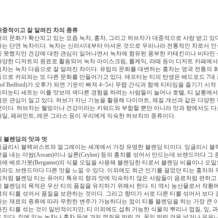
대중적이고 잘 알려진 차의 종류
차의 문화가 확산되고 있는 요즘 녹차, 홍차, 그리고 허브차가 대중적으로 사랑 받고 있다
차는 단연 녹차이다. 녹차는 신라시대부터 마셔온 것으로 우리나라 전통
적인 차로서 인
지 못했지만 건강에 대한 관심이 일어나면
서 녹차에 함유된 풍부한 카테킨이나 비타민 
다양한 디저
트의 원료로 활용되어 녹차 아이스크림, 롤케익, 라떼 등이 디저트 카페에서
홍차는 녹차 다음으로 잘 알려진 차이다. 유럽의 문화를 대변하는 홍차는 영국 전통의
등으로 커피와는 또 다른 문화를 만들어가고 있다. 애프터눈 티의 탄생
은 베드포드 7대 공작
 of Bedford)가 오후가 되면 기운이
빠져 4~5시 무렵 간식과 함께 티타임을 즐기기 시작
프터눈
티 세트는 이를 맛보며 색다른 경험을 하려는 사람들이 늘어나 호텔, 티 살롱에
많은 관심이 일고 있다. 허브가 지닌 기능을 활용해 다이어트, 체질 개선과 같
은 다양한
것이다. 허브차는 웰빙이나 건강이라는 키워드
와 부합할 뿐만 아니라 맛과 향에서도 다
마일, 페퍼민트, 레
몬 그라스 등이 우리에게 익숙한 허브차의 종류이다.
티 블렌딩의 맛과 멋
잉글리시 블랙퍼스트와 얼그레이는 세계에서 가장 유명한 블렌딩 티이다. 잉글리시 블
을 내는 아쌈(Assam)이나 실론(Ceylon) 등의 홍차
를 섞어서 만드는데 브랜드마다 그 
차에 베르가
못(Bergamot)의 식물 오일을 사용해 블렌딩한 티로서 블렌딩 비율이나 오
티라도 브랜드마다 다른 맛을 느낄 수 있다. 이외에도 최근 인기를
끌었던 티는 홍차와 
이처럼 블렌딩 티는 퓨어티
특유의 향과 맛에 익숙하지 않은 사람들이 음료처럼 편하고 
티 블렌딩의 목적은 우선 티의 품질을 유지하기 위해서 한다. 티 역시 농산물로서 작황에
역의 티를 섞어서 품질을 보완하는 것이다. 그리고
향미가 서로 다른 티를 섞어서 보다 
하는 재료의
종류에 따라 무한한 변주가 가능하다는 점이 티를 블렌딩을 하는 가장 큰 
가진 티를 섞는 것이 일반적이지만, 티 이외에도 섭취 가능한 식
물의 뿌리나 껍질, 잎,
도 있다. 집에 있는
녹차나 홍차 등에 과일 껍질을 말린 것, 꽃잎 말린 것을 넣거나 우유