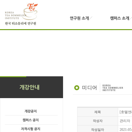
[호텔앤레
제목
관리자
작성자
2021-05
작성일자