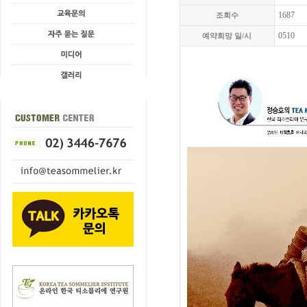
1687
조회수
0510
예약희망 일/시