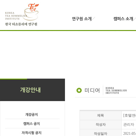
[호텔앤
제목
관리자
작성자
2021-05
작성일자