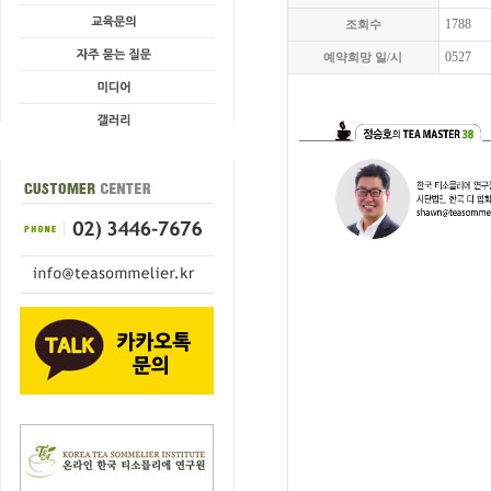
1788
조회수
0527
예약희망 일/시