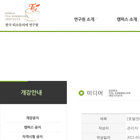
[호텔앤
제목
관리자
작성자
2021-05
작성일자