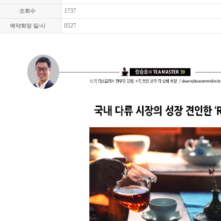
1737
조회수
0527
예약희망 일/시