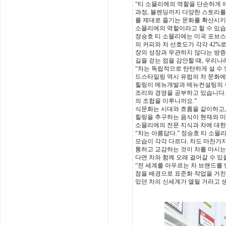
“티 소믈리에의 역할을 단순하게 
과정, 블렌딩까지 다양한 스토리
를 제대로 즐기는 문화를 확산
시키
소믈리에의 역할이라고 할 수 있습
정승호 티 소믈리에는 미국 포브스
의 커피와 차 선호도가 각각 42%
장의 성장과 무관하지 않
다는 방증
길을 걷는 점을 감안할 때, 우리나
“차는 독립적으로 탄탄하게 설 수
드스타일링 역시 유럽의 차 문화
힐링이 메뉴개발과 메뉴컨설팅의
조
리와 경영을 공부하고 있습니다. 
의 조합을 이루니까요.”
식문화는 시대와 흐름을 같이하고,
힐링을 추구하는 음식이 현재와 
소믈리에의 전문 지식과 차에
대한
“차는 아름답다.” 정승호 티 소믈
모습이 각각 다르다. 차도 마찬가
통하고 교감하는 것이 차를 마
시는
다면 차와 함께 오래 걸어갈 수 있
“전 세계를 아우르는 차 브랜드를
점을 배경으로 표준화 작업을 거친
있던 차의 신세계가 열릴 거라
고 