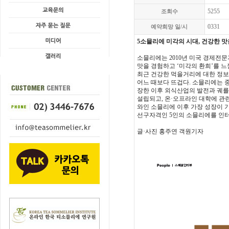
5255
조회수
0331
예약희망 일/시
5소믈리에 미각의 시대, 건강한 
소믈리에는 2010년 미국 경제전문
맛을 경험하고 ‘미각의 환희’를 느
최근 건강한 먹을거리에 대한 정보
어느 때보다 뜨겁다. 소믈리에는 중
장한 이후 외식산업의 발전과 궤를
설립되고, 온·오프라인 대학에 관
와인 소믈리에 이후 가장 성장이 기
선구자격인 5인의 소믈리에를 인
글·사진 홍주연 객원기자