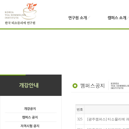
번호
325
[광주캠퍼스] 티소믈리에 과