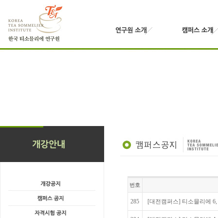
번호
285
[대전캠퍼스] 티소믈리에 6, 