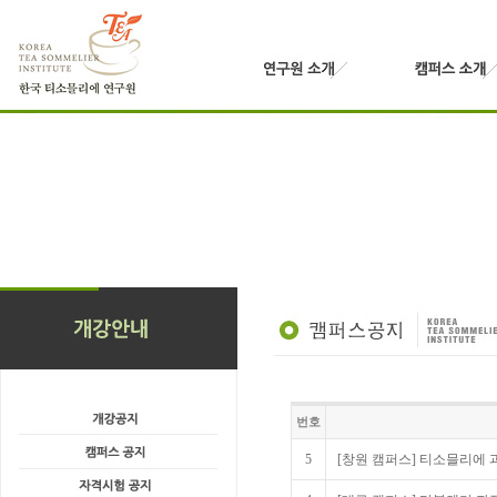
번호
5
[창원 캠퍼스] 티소믈리에 과