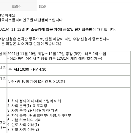
1950
조회수
안녕하세요
한국
티소믈리에
연구원 대전캠퍼스입니다
.
021년 11, 12월
[티소믈리에 입문 과정] 금요일 단기집중반
이 개강합니다.
수강 신청은 선착순 등록으로, 인원 마감이 되면 수강 신청이 종료됩니다.
(* 본 과정은 최소 개강 인원이 있습니다.)
날
짜
2021
년
11
월 19
일
개강
~ 12
월
17
일
종강 (5주) -
하루 2회 수업
- 심화 과정 이이서 진행될 경우 12/31에 개강 예정(조정가능)
시
간
금 A
M 10:00 ~ PM 4:30
기
간
5주 -
총 10
회
과정
[2
시간
반
x 10
회
]
1.
차의
정의와
티
테이스팅의
이해
2.
차의
분류
(1)-
제조과정
3.
차의
분류
(2)-
나라
/
지역
/
다원
4.
차의
분류
(3)-
혼합여부
/
가향
,
가미여부
5.
기본
허브차의
이해
교육
6.
인도
차의
이해
(1)
내용
7.
인도
차의
이해
(2)