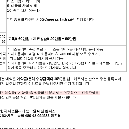
8.
스리랑카
차의
이해
9.
다국적
차의
이해
10.
중국
차의
이해
(1)
*
각
종류별
다양한
시음
(Cupping, Tasting)
이
진행됩니다
.
교육
교육비
60
만원
+
재료실습비
20
만원
= 80
만원
비용
* 티소믈리에 과정 수료 시, 티소믈리에 2급 자격시험 응시 가능.
자격
* 티소믈리에 과정, 티소믈리에 Advanced 과정 모두 수료 시,
시험
티소믈리에 1급 자격시험 응시 가능.
정보
* 티소믈리에 자격시험은 사단법인 한국티(TEA)협회와 한국티소믈리에연
구
원이 공동 주관하고 있는 민간자격시험입니다.
사전
예약은
계약금
(
전체
수강금액의
10%)
을
납부해주
시는
순으로
우선
등록되며
,
개강
일주일
전까지
수강료를
완납해주시면
수강
확정됩니
다
.
사전입학금(=계약금)을 입금하신 분께서는 연구원으로 전화주세요.
사전 입학금은 개강 10일전에는 환불이 불가 합니다.
한국 티소믈리에 연구원
대전
캠퍼스
- 계좌번호
: 농협 480-02-094582 원유경