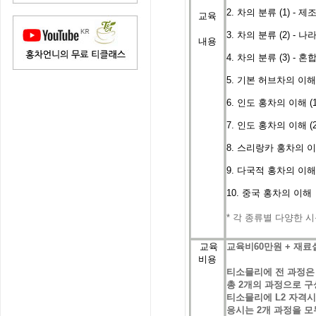
2. 차의 분류 (1) - 
교육
3. 차의 분류 (2) - 
내용
4. 차의 분류 (3) -
5. 기본 허브차의 이
6. 인도 홍차의 이해 (1
7. 인도 홍차의 이해 (
8. 스리랑카 홍차의 
9. 다국적 홍차의 이
10. 중국 홍차의 이해
*
각
종류별
다양한
시
교육
교육비
60
만원
+
재료
비용
티소믈리에
전
과정은
총
2
개의
과정으로
구
티소믈리에
L2 자격시
응시는
2
개
과정을
모