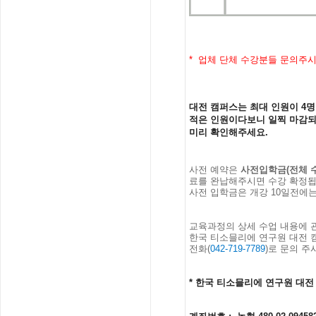
* 업체 단체 수강분들 문의주
대전 캠퍼스는 최대 인원이 4
적은 인원이다보니 일찍 마감되
미리 확인해주세요.
사전
예약은
사전입학금
(
전체
료를
완납해주시면
수강
확정
사전 입학금은 개강 10일전에는
교육과정의
상세
수업
내용에
한국
티소믈리에
연구원
대전
전화
(
042-719-7789
)
로
문의
주
*
한국 티소믈리에 연구원
대전