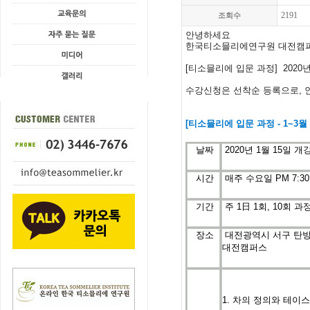
2191
조회수
안녕하세요
한국티소믈리에연구원 대전캠
[
티소믈리에 입문
과정
] 2020
수강신청은
선착순
등록으로
,
[
티소믈리에
입문
과정
- 1~3
월
날짜
2020년 1월 15일 개강
시간
매주 수요일
PM 7:30
기간
주
1
日
1
회
, 10
회
과
장소
대전광역시 서구 탄방
대전캠퍼스
1. 차의 정의와 테이