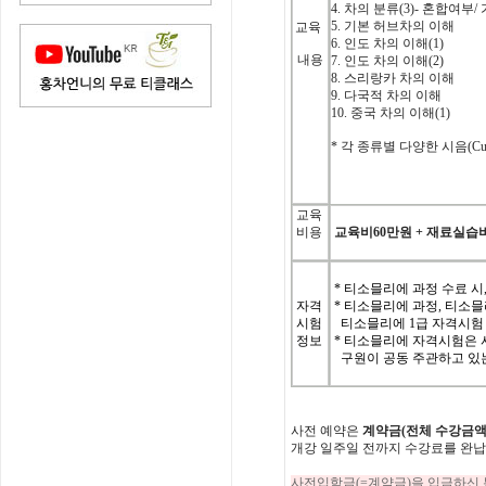
4.
차의
분류
(3)-
혼합여부
/
5.
기본
허브차의
이해
교육
6.
인도
차의
이해
(1)
내용
7.
인도
차의
이해
(2)
8.
스리랑카
차의
이해
9.
다국적
차의
이해
10.
중국
차의
이해
(1)
*
각
종류별
다양한
시음
(Cu
교육
비용
교육비
60
만원
+
재료실습
* 티소믈리에 과정 수료 시
자격
* 티소믈리에 과정, 티소믈리에
시험
티소믈리에 1급 자격시험 
정보
* 티소믈리에 자격시험은 
구원이 공동 주관하고 있
사전
예약은
계약금
(
전체
수강금
개강
일주일
전까지
수강료를
완납
사전입학금(=계약금)을 입금하신