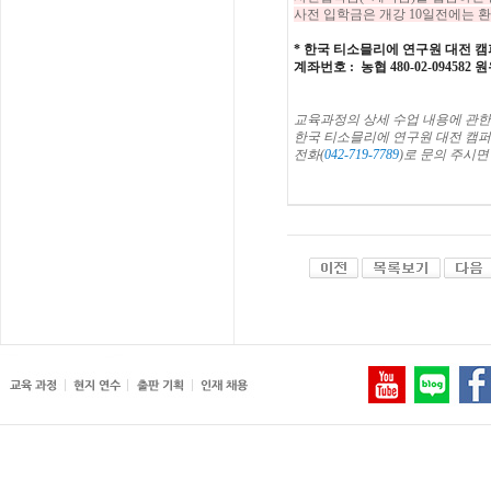
사전 입학금은 개강 10일전에는 환
*
한국 티소믈리에 연구원
대전
캠
계좌번호
: 농협 480-02-094582
교육과정의
상세
수업
내용에
관한
한국
티소믈리에
연구원
대전
캠퍼
전화
(
042-719-7789
)
로
문의
주시면