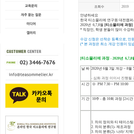
2019
조회수
안녕하세요
한국
티소믈리에
연구원 대전캠퍼
2020년 6,7,8월
[티소믈리에 과정]
* 직장인, 학생 분들이 많이 수강
수강 신청은 선착순 등록으로, 인
(* 본 과정은 최소 개강 인원이 있
티소믈리에
과정
[
- 2020년 6,
날
짜
2020
년
6
월 3
일
개강
~ 8
월
- 심화 과정 이이서 진행될 
시
간
수 P
M 7:30 ~ PM 10:00
기
간
10주 -
총 10
회
과정
[2
시간
1.
차의
정의와
티
테이스팅
2.
차의
분류
(1)-
제조과정
3.
차의
분류
(2)-
나라
/
지역
/