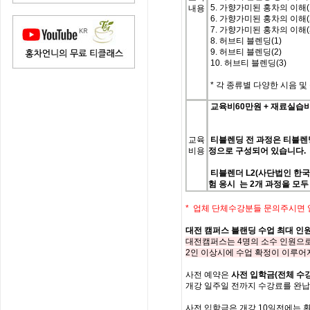
5. 가향가미된 홍차의 이해(
내용
6. 가향가미된 홍차의 이해(
7. 가향가미된 홍차의 이해(
8. 허브티 블렌딩(1)
9. 허브티 블렌딩(2)
10. 허브티 블렌딩(3)
*
각 종류별 다양한 시음 및 실습
교육비60
만원
+
재료실습비
교육
티블렌딩
전
과정은
티블렌
비용
정으로
구성되어
있습니다
.
티블렌더
L2(
사단법인
한
험
응시 는
2
개
과정을
모두
* 업체 단체수강분들 문의주시면
대전 캠퍼스 블랜딩 수업 최대 인
대전캠퍼스는 4명의 소수 인원으로
2인 이상시에 수업 확정이 이루어
사전
예약은
사전 입학
금
(
전체
수
개강
일주일
전까지
수강료를
완납
사전 입학금은 개강 10일전에는 