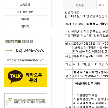
2053
조회수
안녕하세요
한국
티소믈리에
연구원 대전캠퍼
2021년 9,10월
[티블렌딩 전문가
수강 신청은 선착순 등록으로, 인
(* 본 과정은 최소 개강 인원이 있습
날
짜
2021
년
9
월
28일
개강
~ 2
- 보통 심화 과정은 바로 이
11/2 심화 과정 예정(수강생
시
간
매주
화요
일
AM 10:00 ~ P
기
간
주
1
日
2
회
, 총 10
회
과정
[2
한국 티소믈리에 연구원 
장 소
(주소: 대전광역시 서구 탄방
* 티블랜딩 입문 과정
1. 티블렌딩의 개론
2. 홍차블렌딩의 기본적인 
3.
다국적 블렌딩 홍차의 이해
4. 다국적 블렌딩 홍차의 이해
교육