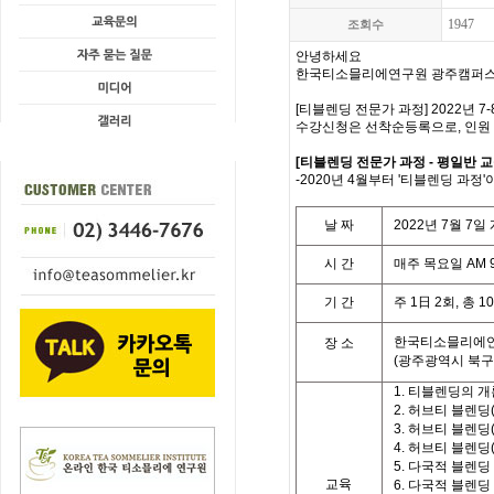
1947
조회수
안녕하세요
한국티소믈리에연구원 광주캠퍼스
[티블렌딩 전문가 과정] 2022년 
수강신청은 선착순등록으로, 인원
[티블렌딩 전문가 과정 - 평일반 
-2020년 4월부터 '티블렌딩 과정'
날
짜
2022
년
7
월
7
일
시
간
매주 목요일
AM 9
기
간
주
1
日
2
회
,
총
10
한국티소믈리에
장 소
(광주광역시 북구 
1.
티블렌딩의 개
2.
허브티 블렌딩
3.
허브티 블렌딩
4.
허브티 블렌딩
5.
다국적 블렌딩
교육
6.
다국적 블렌딩