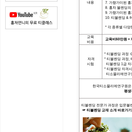
내용
7.
가향가미된 홍
8.
홍차 블렌딩의
9.
가향가미된 홍차
10.
티
블렌딩
&
*
각 종류별 다양
교육
교육비
60
만원
+
비용
* 티블렌딩 과정 
자격
*
티블렌딩 과정
,
시험
티블렌딩
1
급 자
*
티블렌딩 자격시
티소믈리에연구원
한국티소믈리에연구원은「
평생
티블렌딩 전문가
과정은 입문블
☞
티블렌딩
교재
소개
바로가기