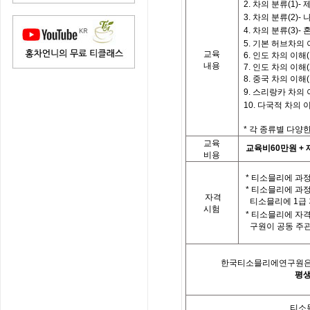
2.
차의
분류
(1)-
3.
차의
분류
(2)-
4.
차의
분류
(3)-
5.
기본
허브차의
교육
6.
인도
차의
이해
(
내용
7.
인도
차의
이해
(
8.
중국
차의
이해
(
9.
스리랑카
차의
10.
다국적
차의
*
각
종류별
다양
교육
교육비
60
만원
+
비용
*
티소믈리에
과
*
티소믈리에
과
자격
티소믈리에
1
급
시험
*
티소믈리에
자
구원이
공동
주
한국티소믈리에연구원
평
티소