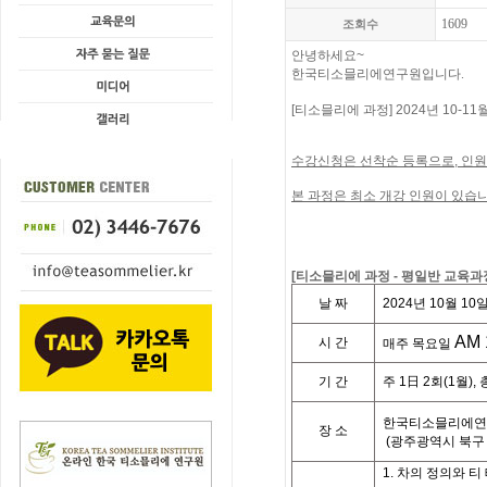
1609
조회수
안녕하세요
~
한국티소믈리에연구원입니다.
[
티소믈리에
과정
] 2024
년
10-11
수강신청은
선착순
등록으로
,
인원
본 과정은 최소 개강 인원이 있습니
[
티소믈리에
과정
-
평일반
교육과
날
짜
2024
년
10
월
10
AM 
시
간
매주
목요일
기
간
주
1
日
2
회
(1
월
),
한국티소믈리에연
장
소
(
광주광역시
북구
1.
차의
정의와
티