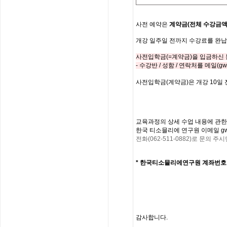
사전
예약은
계약금
(
전체
수강금
개강
일주일
전까지
수강료를
완납
사전입학금
(=
계약금
)
을
입금하신
-
수강반
/
성함
/
연락처를
메일
(gw
사전입학금
(
계약금
)
은
개강
10
일
교육과정의
상세
수업
내용에
관한
한국
티소믈리에
연구원
이메일
gw
전화
(062-511-0882)
로
문의
주시
*
한국티소믈리에연구원
계좌번호
감사합니다
.