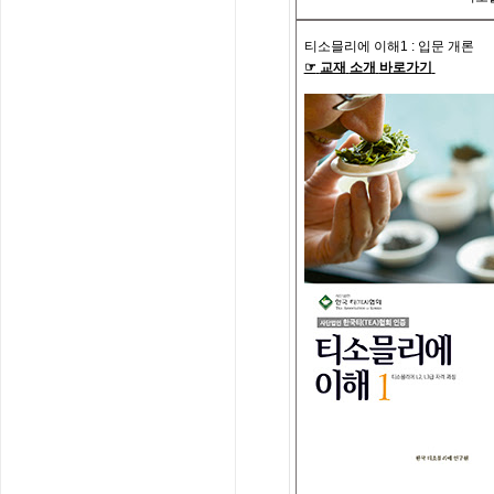
티소믈리에
이해
1 :
입문
개론
☞
교재
소개
바로가기