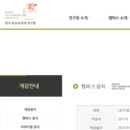
[광주캠
제목
관리자
작성자
2024-09
작성일자