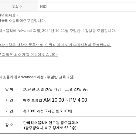
1602
조회수
안녕하세요
~
한국티소믈리에연구원입니다.
티소믈리에 Advanced
과정
] 2024
년
10-11
월
주말
반
수강생을
모집합니다
.
수강신청은
선착순
등록으로
,
인원
마감이
되면
수강신청이
종료됩니다
.
본 과정은 최소 개강 인원이 있습니다.
티소믈리에
Advanced
과정
-
주말반
교육과정
]
날
짜
2024
년
10
월
26
일
개강
~ 11
월
23
일
종강
AM 10:00 ~ PM 4:00
시
간
매주
토
요일
기
간
총
10
회
과정
[2
시간
반
x 10
회
]
한국티소믈리에연구원
광주캠퍼스
장
소
(
광주광역시
북구
청계로
68 2
층
)