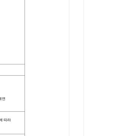
에연
에
따라