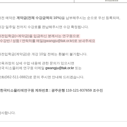
사전
예약은
계약금
(
전체
수강금액의
10%)
을
납부해주시는
순으로
우선
등록되며
,
개강
일주일
전까지
수강료를
완납해주시면
수강
확정됩니다
.
사전입학금
(=
계약금
)
을
입금하신
분께서는
연구원으로
수강반
/
성함
/
연락처를
메일
(gwangju@tak.or.kr)
로
보내주세요
사전입학금
(
계약금
)
은
개강
10
일
전에는
환불이
불가합니다
.
교육과정의
상세
수업
내용에
관한
문의가
있으시면
한국
티소믈리에
연구원
이메일
gwangju@tak.or.kr
또는
전화
(062-511-0882)
로
문의
주시면
안내해
드리겠습니다
.
한국티소믈리에연구원
계좌번호
:
광주은행
110-121-937659
조수진
감사합니다
.