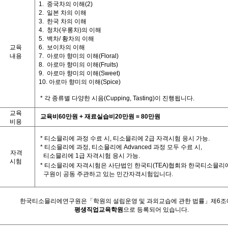
1.
중국차의
이해
(2)
2.
일본
차의
이해
3.
한국
차의
이해
4.
청차
(
우롱차
)
의
이해
5.
백차
/
황차의
이해
교육
6.
보이차의
이해
내용
7.
아로마
향미의
이해
(Floral)
8.
아로마
향미의
이해
(Fruits)
9.
아로마
향미의
이해
(Sweet)
10.
아로마
향미의
이해
(Spice)
*
각
종류별
다양한
시음
(Cupping, Tasting)
이
진행됩니다
.
교육
교육비
60
만원
+
재료실습비
20
만원
= 80
만원
비용
*
티소믈리에
과정
수료
시
,
티소믈리에
2
급
자격시험
응시
가능
.
*
티소믈리에
과정
,
티소믈리에
Advanced
과정
모두
수료
시
,
자격
티소믈리에
1
급
자격시험
응시
가능
.
시험
*
티소믈리에
자격시험은
사단법인
한국티
(TEA)
협회와
한국티소믈리
구원이
공동
주관하고
있는
민간자격시험입니다
.
한국티소믈리에연구원은「학원의
설립운영
및
과외교습에
관한
법률」제
6
조
평생직업교육학원
으로
등록되어
있습니다
.