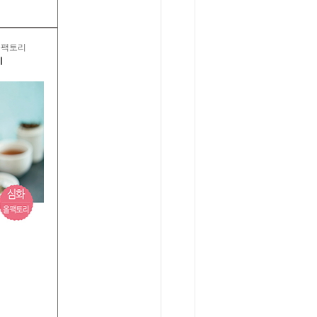
올팩토리
기