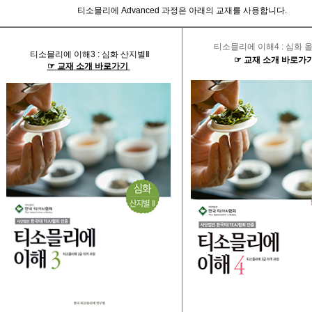
티소믈리에
Advanced
과정은
아래의
교재를
사용합니다
.
티소믈리에
이해
4 :
심화
티소믈리에
이해
3 :
심화
산지별
Ⅱ
☞
교재
소개
바로가
☞
교재
소개
바로가기